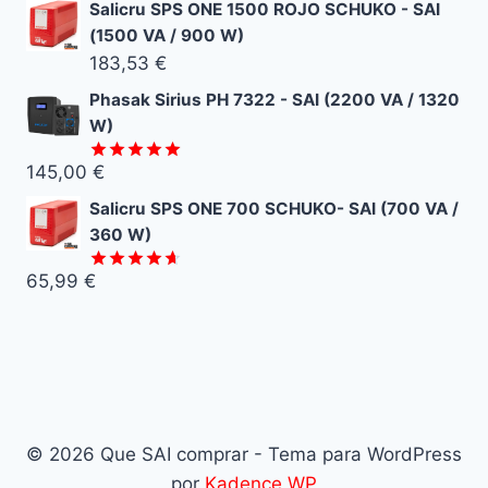
Salicru SPS ONE 1500 ROJO SCHUKO - SAI
de 5
(1500 VA / 900 W)
183,53
€
Phasak Sirius PH 7322 - SAI (2200 VA / 1320
W)
145,00
€
Valorado
con
5.00
Salicru SPS ONE 700 SCHUKO- SAI (700 VA /
de 5
360 W)
65,99
€
Valorado
con
4.67
de 5
© 2026 Que SAI comprar - Tema para WordPress
por
Kadence WP