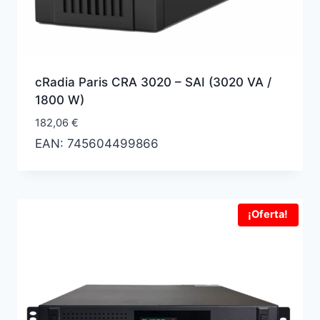
cRadia Paris CRA 3020 – SAI (3020 VA /
1800 W)
182,06
€
EAN:
745604499866
¡Oferta!