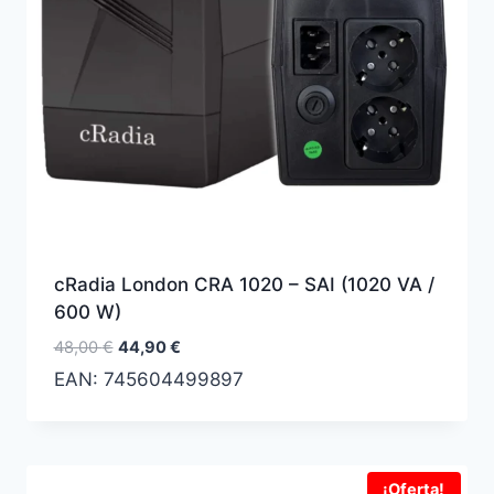
cRadia London CRA 1020 – SAI (1020 VA /
600 W)
El
El
48,00
€
44,90
€
precio
precio
EAN:
745604499897
original
actual
era:
es:
48,00 €.
44,90 €.
¡Oferta!