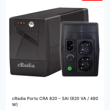
alto
cRadia Porto CRA 820 – SAI (820 VA / 480
W)