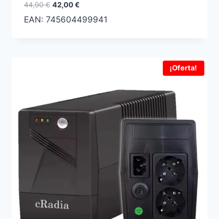
El
El
44,90
€
42,00
€
precio
precio
EAN:
745604499941
original
actual
era:
es:
44,90 €.
42,00 €.
¡Oferta!