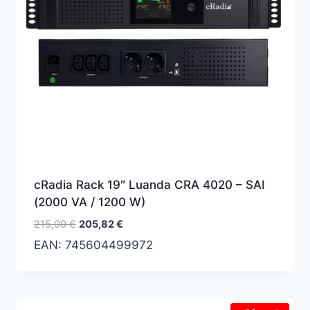
cRadia Rack 19″ Luanda CRA 4020 – SAI
(2000 VA / 1200 W)
El
El
215,00
€
205,82
€
precio
precio
EAN:
745604499972
original
actual
era:
es:
215,00 €.
205,82 €.