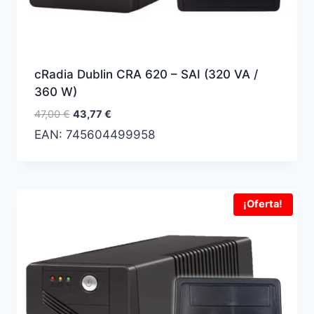
cRadia Dublin CRA 620 – SAI (320 VA /
360 W)
El
El
47,00
€
43,77
€
precio
precio
EAN:
745604499958
original
actual
era:
es:
47,00 €.
43,77 €.
¡Oferta!