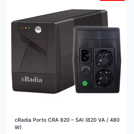
alto
cRadia Porto CRA 820 – SAI (820 VA / 480
W)