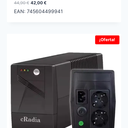
El
El
44,90
€
42,00
€
precio
precio
EAN:
745604499941
original
actual
era:
es:
44,90 €.
42,00 €.
¡Oferta!