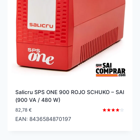
Salicru SPS ONE 900 ROJO SCHUKO – SAI
(900 VA / 480 W)
82,78
€
Valorado
EAN:
8436584870197
con
4.00
de 5