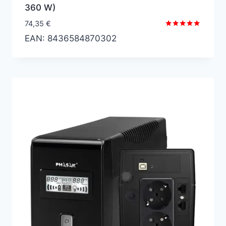
360 W)
74,35
€
Valorado
EAN:
8436584870302
con
5.00
de 5