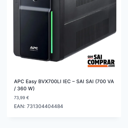
APC Easy BVX700LI IEC – SAI SAI (700 VA
/ 360 W)
73,99
€
EAN:
731304404484