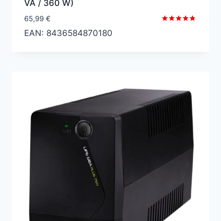
VA / 360 W)
65,99
€
Valorado
EAN:
8436584870180
con
4.67
de 5