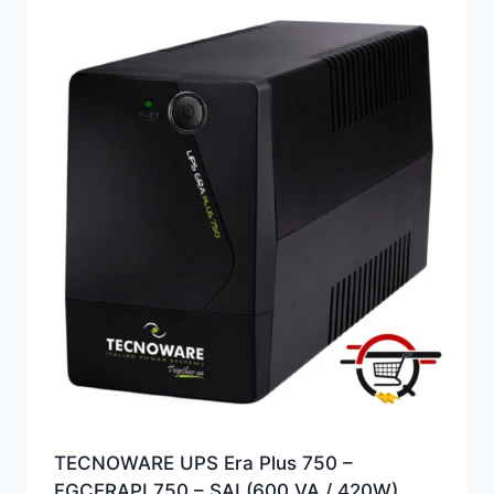
TECNOWARE UPS Era Plus 750 –
‎FGCERAPL750 – SAI (600 VA / 420W)