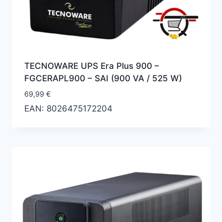
TECNOWARE UPS Era Plus 900 –
‎‎FGCERAPL900 – SAI (900 VA / 525 W)
69,99
€
EAN:
8026475172204