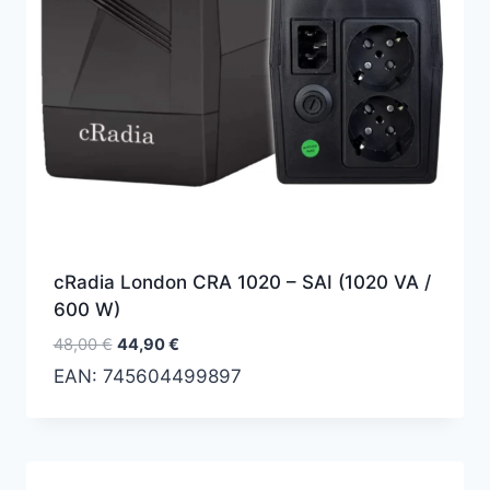
cRadia London CRA 1020 – SAI (1020 VA /
600 W)
El
El
48,00
€
44,90
€
precio
precio
EAN:
745604499897
original
actual
era:
es:
48,00 €.
44,90 €.