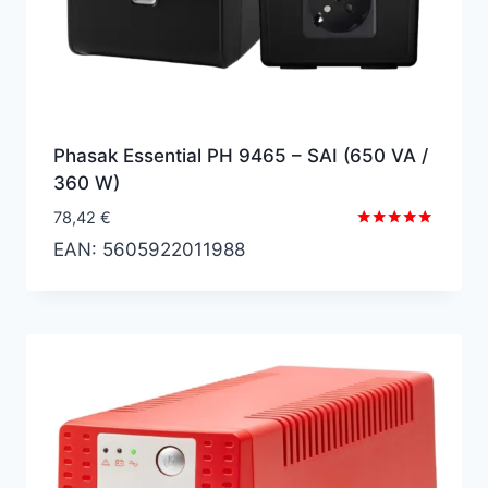
Phasak Essential PH 9465 – SAI (650 VA /
360 W)
78,42
€
Valorado
EAN:
5605922011988
con
5.00
de 5