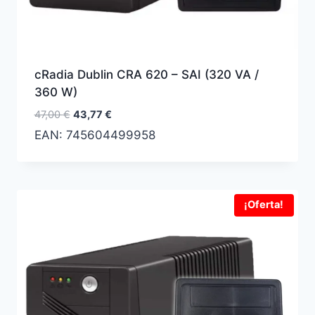
cRadia Dublin CRA 620 – SAI (320 VA /
360 W)
El
El
47,00
€
43,77
€
precio
precio
EAN:
745604499958
original
actual
era:
es:
47,00 €.
43,77 €.
¡Oferta!