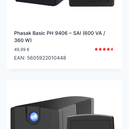
Phasak Basic PH 9406 – SAI (600 VA /
360 W)
49,99
€
Valorado
EAN:
5605922010448
con
4.43
de 5