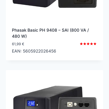
Phasak Basic PH 9408 – SAI (800 VA /
480 W)
61,99
€
Valorado
EAN:
5605922026456
con
5.00
de 5