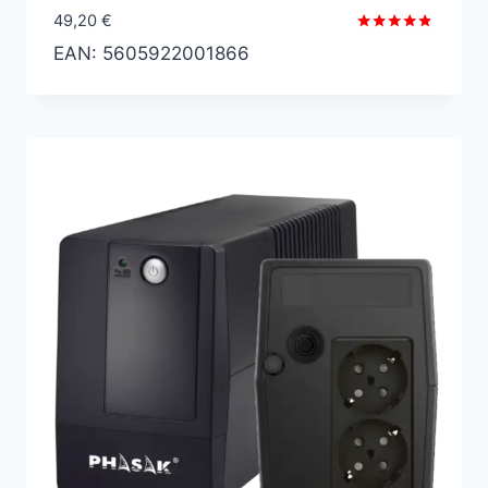
49,20
€
Valorado
EAN:
5605922001866
con
4.67
de 5