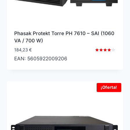
Phasak Protekt Torre PH 7610 – SAI (1060
VA / 700 W)
184,23
€
Valorado
EAN:
5605922009206
con
4.00
de 5
¡Oferta!