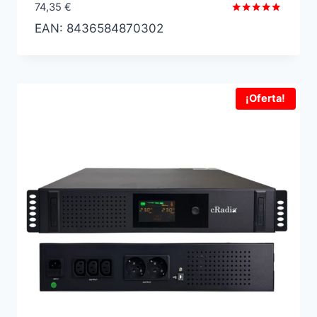
74,35
€
Valorado
EAN:
8436584870302
con
5.00
de 5
¡Oferta!