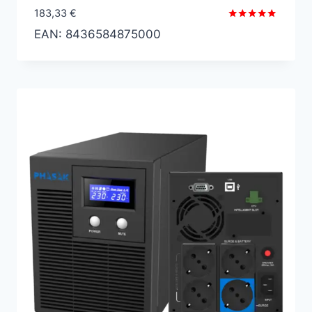
183,33
€
Valorado
EAN:
8436584875000
con
5.00
de 5