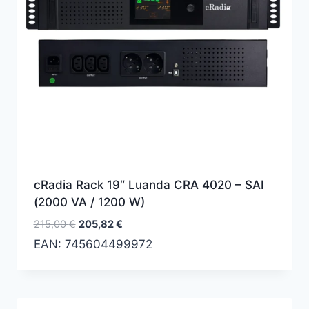
cRadia Rack 19″ Luanda CRA 4020 – SAI
(2000 VA / 1200 W)
El
El
215,00
€
205,82
€
precio
precio
EAN:
745604499972
original
actual
era:
es:
215,00 €.
205,82 €.