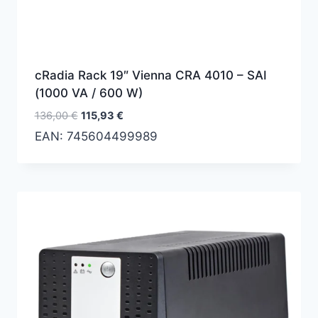
cRadia Rack 19″ Vienna CRA 4010 – SAI
(1000 VA / 600 W)
El
El
136,00
€
115,93
€
precio
precio
EAN:
745604499989
original
actual
era:
es:
136,00 €.
115,93 €.