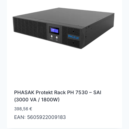
PHASAK Protekt Rack PH 7530 – SAI
(3000 VA / 1800W)
398,56
€
EAN:
5605922009183