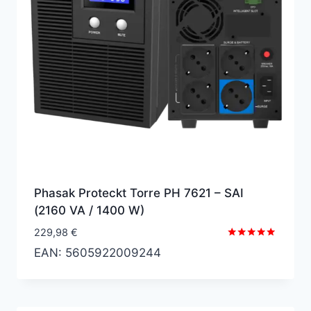
Phasak Proteckt Torre PH 7621 – SAI
(2160 VA / 1400 W)
229,98
€
Valorado
EAN:
5605922009244
con
5.00
de 5