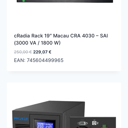
cRadia Rack 19″ Macau CRA 4030 – SAI
(3000 VA / 1800 W)
El
El
250,00
€
229,07
€
precio
precio
EAN:
745604499965
original
actual
era:
es:
250,00 €.
229,07 €.