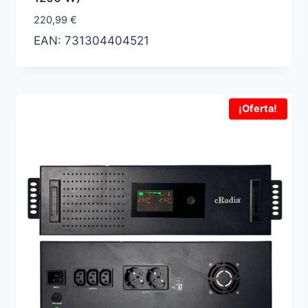
220,99
€
EAN:
731304404521
¡Oferta!