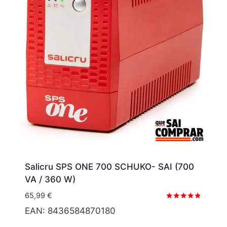
Salicru SPS ONE 700 SCHUKO- SAI (700
VA / 360 W)
65,99
€
Valorado
EAN:
8436584870180
con
4.67