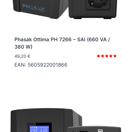
Phasak Ottima PH 7266 – SAI (660 VA /
380 W)
49,20
€
Valorado
EAN:
5605922001866
con
4.67
de 5