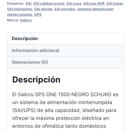
Etiquetas:
SAI
,
SAI calidad precio
,
SAI casa
,
SAI con AVR
,
SAI hogar
,
SAI interactivo
,
SAI oficina
,
SAI servidor
,
sistema alimentación
ininterrumpida
,
UPS
Marca:
Salicru
Descripción
Información adicional
Valoraciones (0)
Descripción
El Salicru SPS ONE 1500 NEGRO SCHUKO es
un sistema de alimentación ininterrumpida
(SAI/UPS) de alta capacidad, diseñado para
ofrecer la máxima protección eléctrica en
entornos de ofimática tanto domésticos