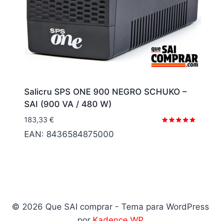
Salicru SPS ONE 900 NEGRO SCHUKO –
SAI (900 VA / 480 W)
183,33
€
Valorado
EAN:
8436584875000
con
5.00
de 5
© 2026 Que SAI comprar - Tema para WordPress
por
Kadence WP