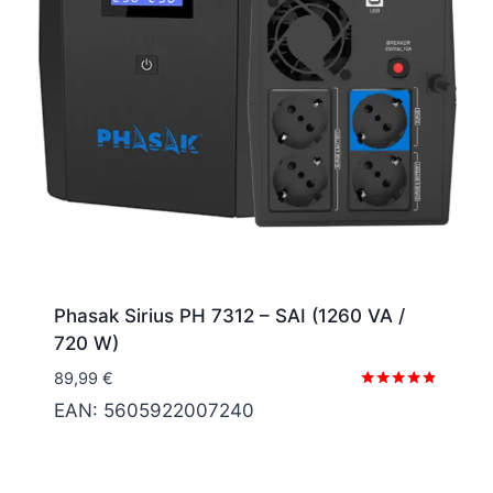
Phasak Sirius PH 7312 – SAI (1260 VA /
720 W)
89,99
€
Valorado
EAN:
5605922007240
con
4.67
de 5