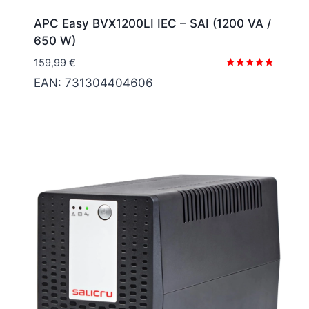
APC Easy BVX1200LI IEC – SAI (1200 VA /
650 W)
159,99
€
Valorado
EAN:
731304404606
con
5.00
de 5