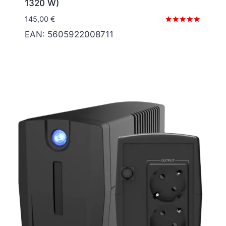
1320 W)
145,00
€
Valorado
EAN:
5605922008711
con
5.00
de 5