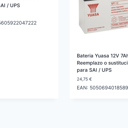
SAI / UPS
5605922047222
Bateria Yuasa 12V 7A
Reemplazo o sustituc
para SAI / UPS
24,75
€
EAN:
505069401858