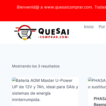
Saltar
Bienvenid@ a www.quesaicomprar.com. Todas l
al
contenido
Inicio
Por
Ordenado
Mostrando los 3 resultados
por
precio:
bajo
a
PHASA
alto
Reempl