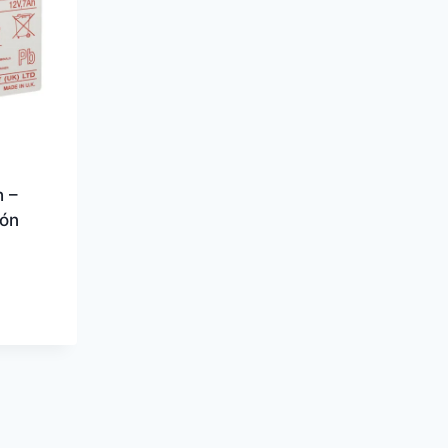
h –
ión
9