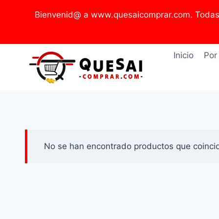
Saltar
Bienvenid@ a www.quesaicomprar.com. Todas l
al
contenido
Inicio
Por
No se han encontrado productos que coincid