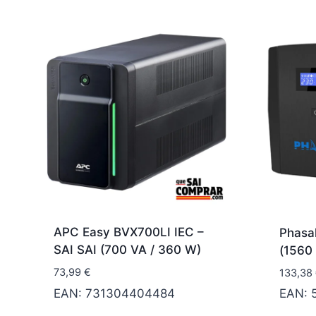
APC Easy BVX700LI IEC –
Phasak
SAI SAI (700 VA / 360 W)
(1560
73,99
€
133,38
EAN:
731304404484
EAN: