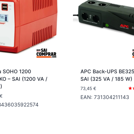
ru SOHO 1200
APC Back-UPS BE325
O – SAI (1200 VA /
SAI (325 VA / 185 W)
)
73,45
€
Val
€
EAN:
731304211143
con
4.4
8436035922574
de 