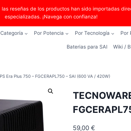
as reseñas de los productos han sido importadas direc
especializadas. ¡Navega con confianza!
 Categoría
Por Potencia
Por Tecnología
Por 
Baterias para SAI
Wiki / 
Era Plus 750 – ‎FGCERAPL750 – SAI (600 VA / 420W)
TECNOWARE 
‎FGCERAPL75
59,00
€