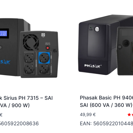
Phasak Basic PH 940
 Sirius PH 7315 – SAI
SAI (600 VA / 360 W)
 VA / 900 W)
49,99
€
€
Val
EAN:
560592201044
5605922008636
con
4.4