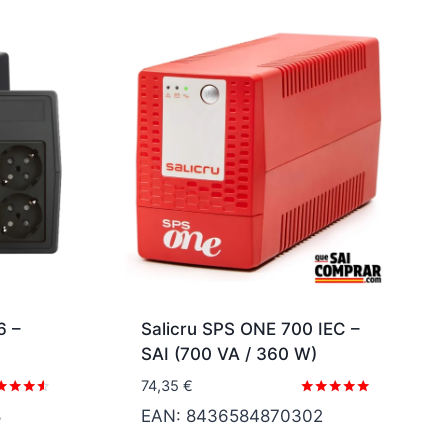
6 –
Salicru SPS ONE 700 IEC –
SAI (700 VA / 360 W)
74,35
€
orado
Valorado
8
EAN:
8436584870302
con
3
5.00