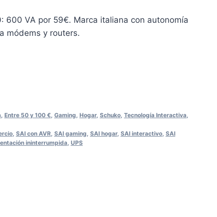
 600 VA por 59€. Marca italiana con autonomía
ra módems y routers.
a
,
Entre 50 y 100 €
,
Gaming
,
Hogar
,
Schuko
,
Tecnología Interactiva
,
ercio
,
SAI con AVR
,
SAI gaming
,
SAI hogar
,
SAI interactivo
,
SAI
entación ininterrumpida
,
UPS