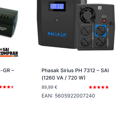
-GR –
Phasak Sirius PH 7312 – SAI
(1260 VA / 720 W)
89,99
€
orado
Valorado
EAN:
5605922007240
con
0
4.67
5
de 5