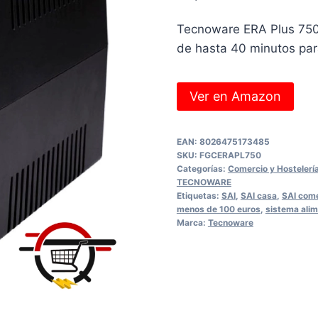
Tecnoware ERA Plus 750:
de hasta 40 minutos pa
Ver en Amazon
EAN:
8026475173485
SKU:
‎FGCERAPL750
Categorías:
Comercio y Hostelerí
TECNOWARE
Etiquetas:
SAI
,
SAI casa
,
SAI com
menos de 100 euros
,
sistema alim
Marca:
Tecnoware