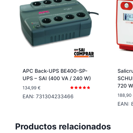
APC Back-UPS BE400-SP-
Salic
UPS – SAI (400 VA / 240 W)
SCHUK
720 W
134,99
€
Valorado
188,90
EAN:
731304233466
con
4.67
EAN:
de 5
Productos relacionados