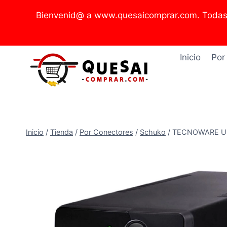
Saltar
Bienvenid@ a www.quesaicomprar.com. Todas l
al
contenido
Inicio
Por
Inicio
/
Tienda
/
Por Conectores
/
Schuko
/
TECNOWARE UPS 