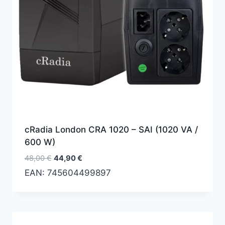
cRadia London CRA 1020 – SAI (1020 VA /
600 W)
El
El
48,00
€
44,90
€
precio
precio
EAN:
745604499897
original
actual
era:
es:
48,00 €.
44,90 €.