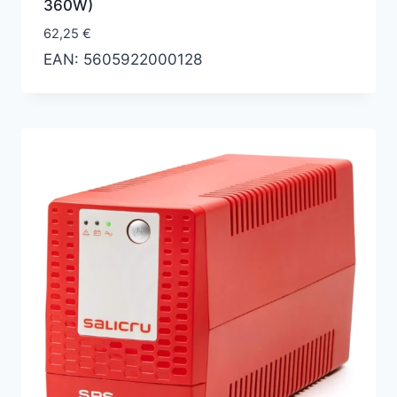
360W)
62,25
€
EAN:
5605922000128