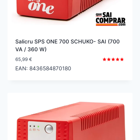
Salicru SPS ONE 700 SCHUKO- SAI (700
VA / 360 W)
65,99
€
Valorado
EAN:
8436584870180
con
4.67
de 5