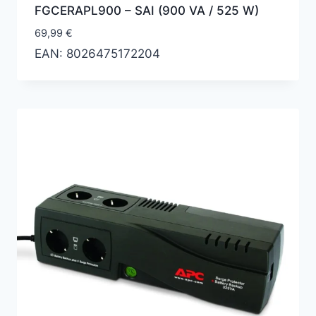
‎‎FGCERAPL900 – SAI (900 VA / 525 W)
69,99
€
EAN:
8026475172204