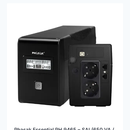
Phasak Essential PH 9465 – SAI (650 VA /