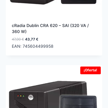
cRadia Dublin CRA 620 – SAI (320 VA /
360 W)
El
El
47,00
€
43,77
€
precio
precio
EAN:
745604499958
original
actual
era:
es:
47,00 €.
43,77 €.
¡Oferta!