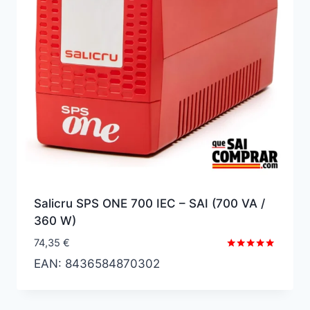
Salicru SPS ONE 700 IEC – SAI (700 VA /
360 W)
74,35
€
Valorado
EAN:
8436584870302
con
5.00
de 5