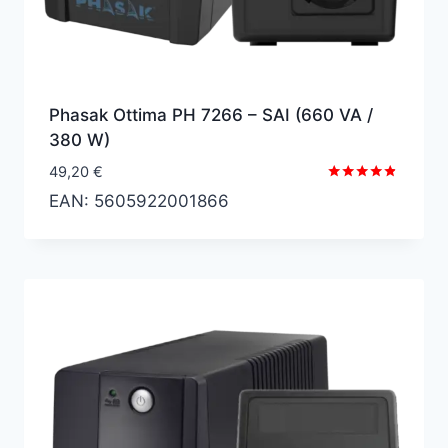
Phasak Ottima PH 7266 – SAI (660 VA /
380 W)
49,20
€
Valorado
EAN:
5605922001866
con
4.67
de 5