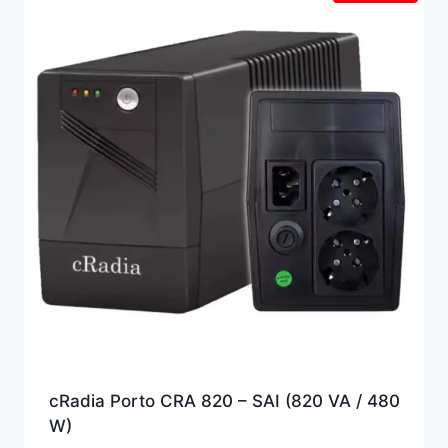
alto
cRadia Porto CRA 820 – SAI (820 VA / 480
W)