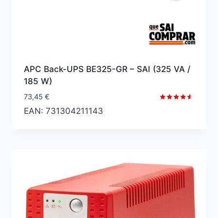
APC Back-UPS BE325-GR – SAI (325 VA /
185 W)
73,45
€
Valorado
EAN:
731304211143
con
4.40
de 5