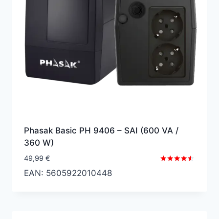
Phasak Basic PH 9406 – SAI (600 VA /
360 W)
49,99
€
Valorado
EAN:
5605922010448
con
4.43
de 5