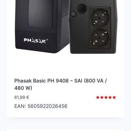
Phasak Basic PH 9408 – SAI (800 VA /
480 W)
61,99
€
Valorado
EAN:
5605922026456
con
5.00
de 5