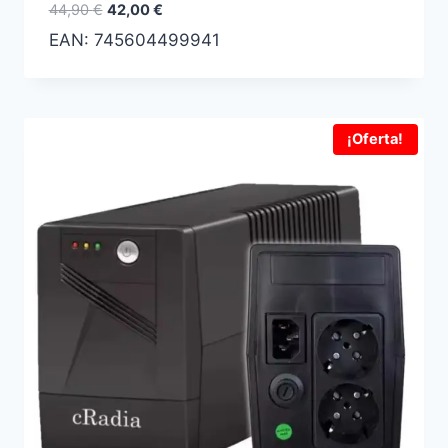
El
El
44,90
€
42,00
€
precio
precio
EAN:
745604499941
original
actual
era:
es:
44,90 €.
42,00 €.
¡Oferta!