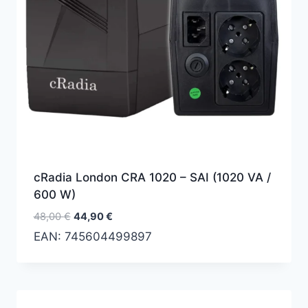
cRadia London CRA 1020 – SAI (1020 VA /
600 W)
El
El
48,00
€
44,90
€
precio
precio
EAN:
745604499897
original
actual
era:
es:
48,00 €.
44,90 €.