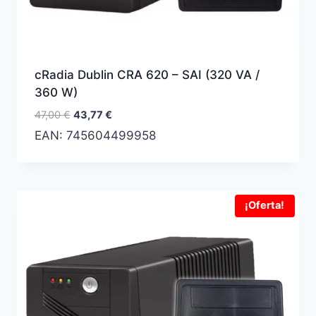
cRadia Dublin CRA 620 – SAI (320 VA /
360 W)
El
El
47,00
€
43,77
€
precio
precio
EAN:
745604499958
original
actual
era:
es:
47,00 €.
43,77 €.
¡Oferta!