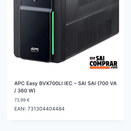
APC Easy BVX700LI IEC – SAI SAI (700 VA
/ 360 W)
73,99
€
EAN:
731304404484