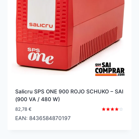
Salicru SPS ONE 900 ROJO SCHUKO – SAI
(900 VA / 480 W)
82,78
€
Valorado
EAN:
8436584870197
con
4.00
de 5