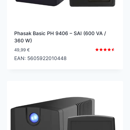
Phasak Basic PH 9406 – SAI (600 VA /
360 W)
49,99
€
Valorado
EAN:
5605922010448
con
4.43
de 5