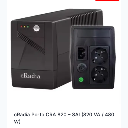
alto
cRadia Porto CRA 820 – SAI (820 VA / 480
W)