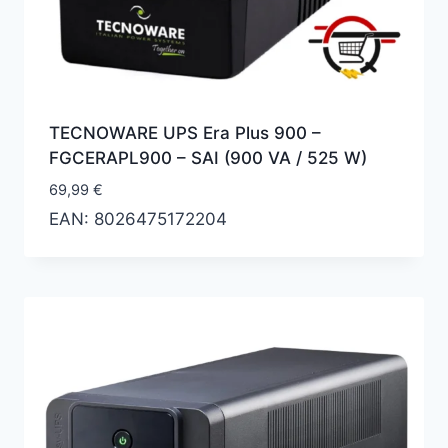
TECNOWARE UPS Era Plus 900 –
‎‎FGCERAPL900 – SAI (900 VA / 525 W)
69,99
€
EAN:
8026475172204