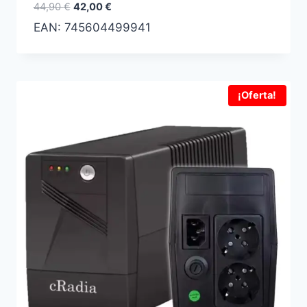
El
El
44,90
€
42,00
€
precio
precio
EAN:
745604499941
original
actual
era:
es:
44,90 €.
42,00 €.
¡Oferta!