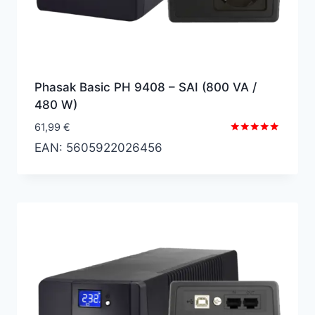
Phasak Basic PH 9408 – SAI (800 VA /
480 W)
61,99
€
Valorado
EAN:
5605922026456
con
5.00
de 5