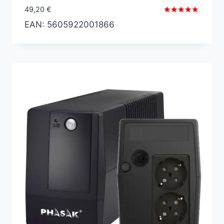
49,20
€
Valorado
EAN:
5605922001866
con
4.67
de 5