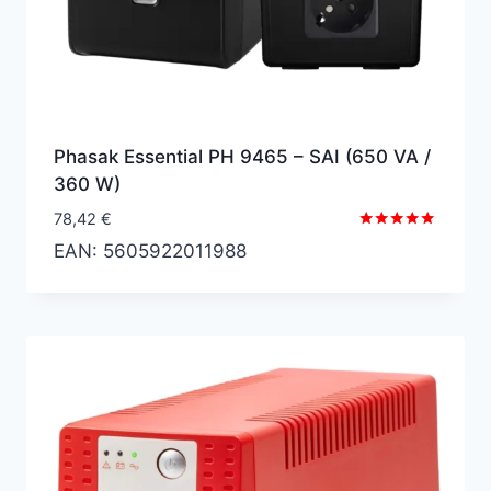
Phasak Essential PH 9465 – SAI (650 VA /
360 W)
78,42
€
Valorado
EAN:
5605922011988
con
5.00
de 5