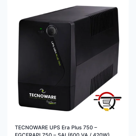
TECNOWARE UPS Era Plus 750 –
‎FGCERAPL750 – SAI (600 VA / 420W)