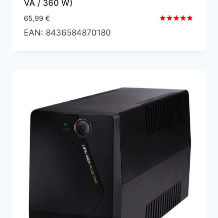
VA / 360 W)
65,99
€
Valorado
EAN:
8436584870180
con
4.67
de 5