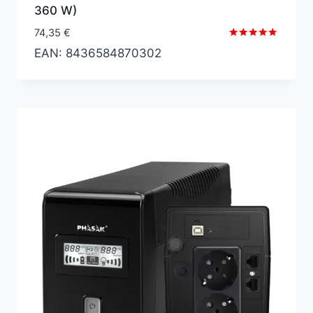
360 W)
74,35
€
Valorado
EAN:
8436584870302
con
5.00
de 5