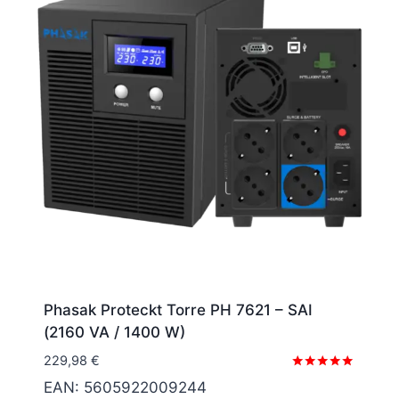
Phasak Proteckt Torre PH 7621 – SAI
(2160 VA / 1400 W)
229,98
€
Valorado
EAN:
5605922009244
con