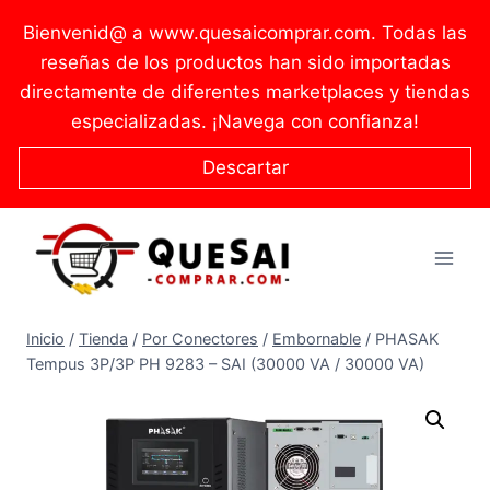
Saltar
Bienvenid@ a www.quesaicomprar.com. Todas las
al
reseñas de los productos han sido importadas
contenido
directamente de diferentes marketplaces y tiendas
especializadas. ¡Navega con confianza!
Descartar
Inicio
/
Tienda
/
Por Conectores
/
Embornable
/
PHASAK
Tempus 3P/3P PH 9283 – SAI (30000 VA / 30000 VA)