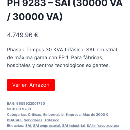
PH 9283 – SAI (30000 VA
/ 30000 VA)
4.749,96
€
Phasak Tempus 30 KVA trifásico: SAI industrial
de máxima gama con FP 1. Para fábricas,
hospitales y centros tecnológicos exigentes.
Ver en Amazon
EAN:
5605922001750
SKU:
PH 9283
Categorías:
Críticas
,
Embornable
,
Empresa
,
Más de 2000 €
,
PHASAK
,
Servidores
,
Trifásico
Etiquetas:
SAI
,
SAI empresarial
,
SAI industrial
,
SAI infraestructura