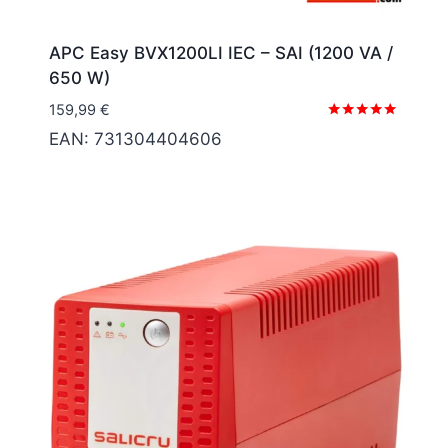
APC Easy BVX1200LI IEC – SAI (1200 VA /
650 W)
159,99
€
Valorado
EAN:
731304404606
con
5.00
de 5