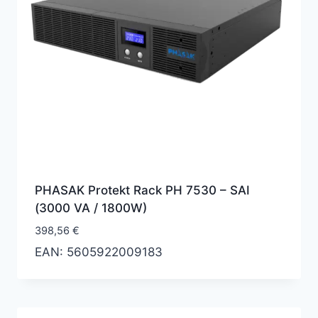
PHASAK Protekt Rack PH 7530 – SAI
(3000 VA / 1800W)
398,56
€
EAN:
5605922009183