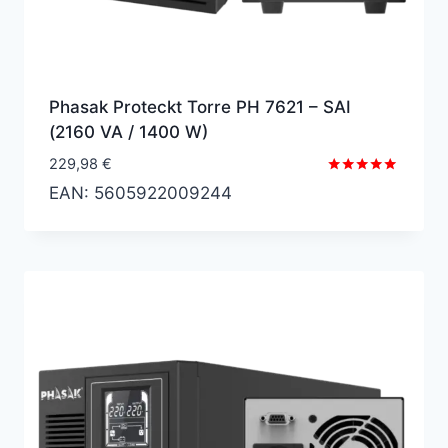
Phasak Proteckt Torre PH 7621 – SAI
(2160 VA / 1400 W)
229,98
€
Valorado
EAN:
5605922009244
con
5.00
de 5