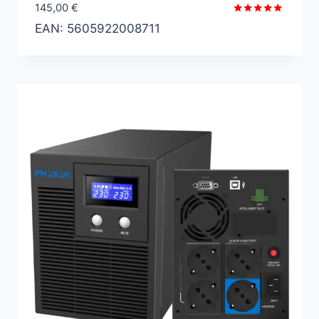
145,00
€
Valorado
EAN:
5605922008711
con
5.00
de 5