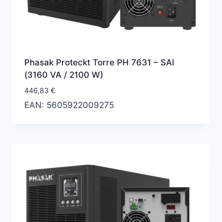
Phasak Proteckt Torre PH 7631 – SAI
(3160 VA / 2100 W)
446,83
€
EAN:
5605922009275