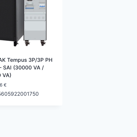
K Tempus 3P/3P PH
– SAI (30000 VA /
 VA)
96
€
5605922001750