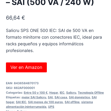
– SAI (500 VA / 240 W)
66,64
€
Salicru SPS ONE 500 IEC: SAI de 500 VA en
formato minitorre con conectores IEC, ideal para
racks pequeños y equipos informáticos
profesionales.
Ver en Amazon
EAN:
8436584870173
SKU:
662AF000001
Categorías:
Entre 50 y 100 €
,
Hogar
,
IEC
,
Salicru
,
Tecnología Offline
Etiquetas:
mejor SAI Salicru
,
SAI
,
SAI casa
,
SAI doméstico
,
SAI
hogar
,
SAI IEC
,
SAI menos de 100 euros
,
SAI offline
,
sistema
alimentación ininterrumpida
,
UPS