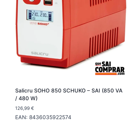
Salicru SOHO 850 SCHUKO – SAI (850 VA
/ 480 W)
126,99
€
EAN:
8436035922574