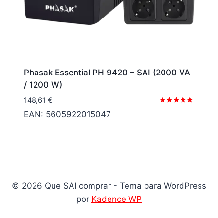
Phasak Essential PH 9420 – SAI (2000 VA
/ 1200 W)
148,61
€
Valorado
EAN:
5605922015047
con
5.00
de 5
© 2026 Que SAI comprar - Tema para WordPress
por
Kadence WP