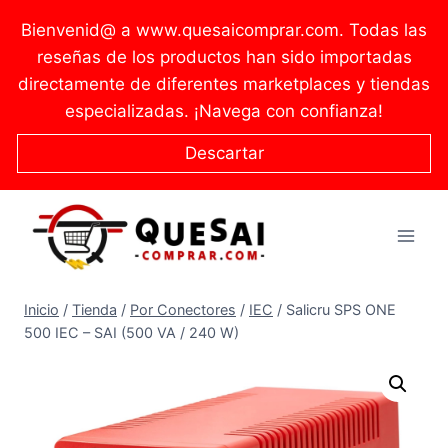
Saltar
Bienvenid@ a www.quesaicomprar.com. Todas las
al
reseñas de los productos han sido importadas
contenido
directamente de diferentes marketplaces y tiendas
especializadas. ¡Navega con confianza!
Descartar
Inicio
/
Tienda
/
Por Conectores
/
IEC
/
Salicru SPS ONE
500 IEC – SAI (500 VA / 240 W)