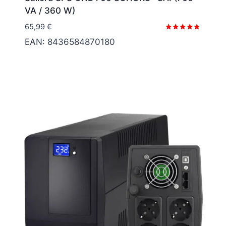
VA / 360 W)
65,99
€
Valorado
EAN:
8436584870180
con
4.67
de 5