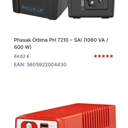
Phasak Ottima PH 7210 – SAI (1060 VA /
600 W)
84,62
€
Valorado
EAN:
5605922004430
con
5.00
de 5