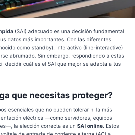
mpida
(SAI) adecuado es una decisión fundamental
 tus datos más importantes. Con las diferentes
ocido como standby), interactivo (line-interactive)
tirse abrumado. Sin embargo, respondiendo a estas
l decidir cuál es el SAI que mejor se adapta a tus
arga que necesitas proteger?
os esenciales que no pueden tolerar ni la más
mentación eléctrica —como servidores, equipos
es—, la elección correcta es un
SAI online
. Estos
voltaje de entrada de corriente alterna (AC) a