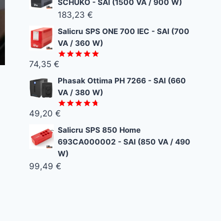
SCHUKO - SAI (1500 VA / 900 W)
183,23
€
Salicru SPS ONE 700 IEC - SAI (700
VA / 360 W)
74,35
€
Valorado
con
5.00
Phasak Ottima PH 7266 - SAI (660
de 5
VA / 380 W)
49,20
€
Valorado
con
4.67
Salicru SPS 850 Home
de 5
693CA000002 - SAI (850 VA / 490
W)
99,49
€