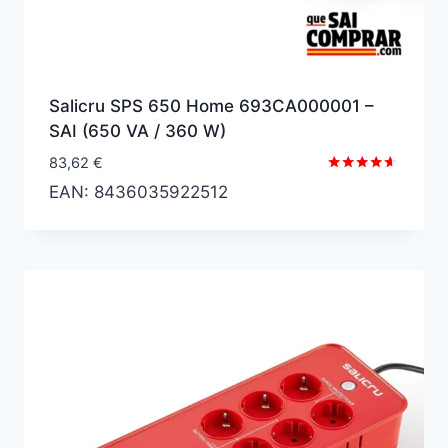
Salicru SPS 650 Home 693CA000001 –
SAI (650 VA / 360 W)
83,62
€
Valorado
EAN:
8436035922512
con
4.50
de 5