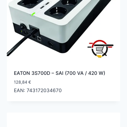
EATON 3S700D – SAI (700 VA / 420 W)
128,84
€
EAN:
743172034670