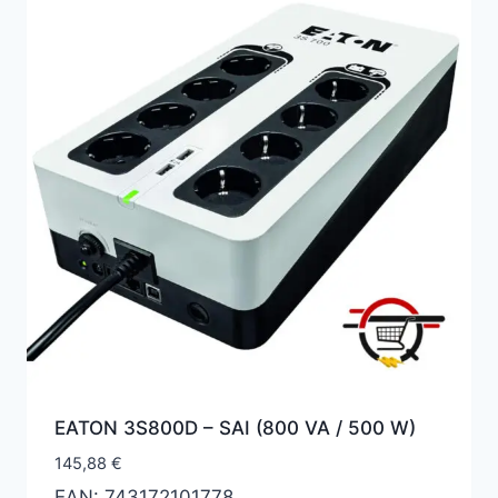
EATON 3S800D – SAI (800 VA / 500 W)
145,88
€
EAN:
743172101778