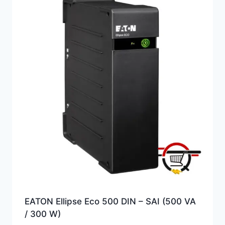
alto
EATON Ellipse Eco 500 DIN – SAI (500 VA
/ 300 W)