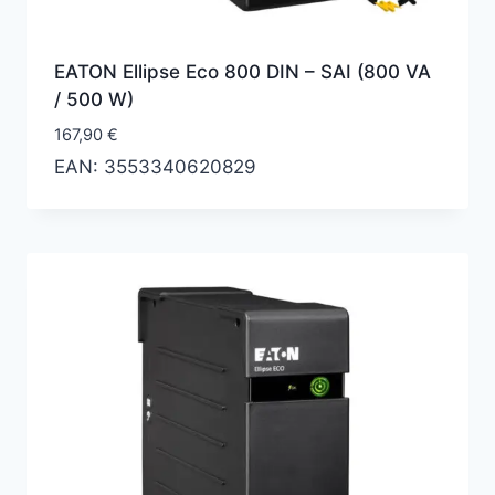
EATON Ellipse Eco 800 DIN – SAI (800 VA
/ 500 W)
167,90
€
EAN:
3553340620829