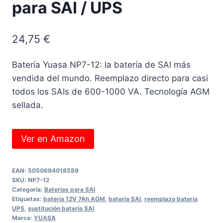
para SAI / UPS
24,75
€
Batería Yuasa NP7-12: la batería de SAI más
vendida del mundo. Reemplazo directo para casi
todos los SAIs de 600-1000 VA. Tecnología AGM
sellada.
Ver en Amazon
EAN:
5050694018589
SKU:
NP7-12
Categoría:
Baterias para SAI
Etiquetas:
batería 12V 7Ah AGM
,
batería SAI
,
reemplazo batería
UPS
,
sustitución batería SAI
Marca:
YUASA