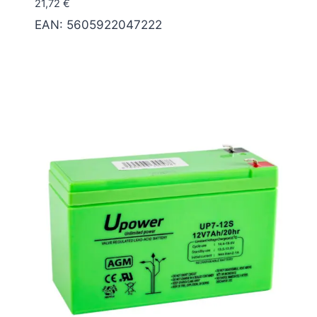
21,72
€
EAN:
5605922047222