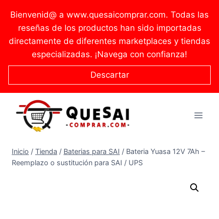
Saltar
Bienvenid@ a www.quesaicomprar.com. Todas las
al
reseñas de los productos han sido importadas
contenido
directamente de diferentes marketplaces y tiendas
especializadas. ¡Navega con confianza!
Descartar
Inicio
/
Tienda
/
Baterias para SAI
/
Bateria Yuasa 12V 7Ah –
Reemplazo o sustitución para SAI / UPS