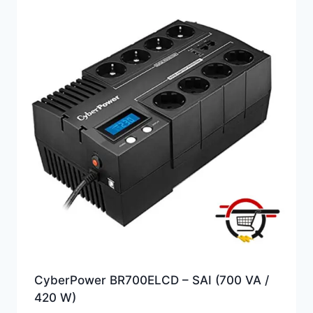
alto
CyberPower BR700ELCD – SAI (700 VA /
420 W)