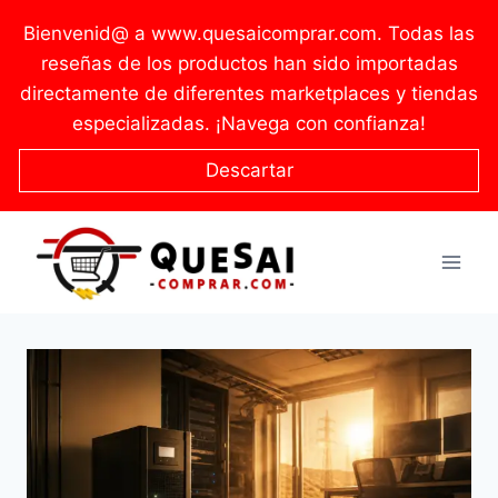
Saltar
Bienvenid@ a www.quesaicomprar.com. Todas las
al
reseñas de los productos han sido importadas
contenido
directamente de diferentes marketplaces y tiendas
especializadas. ¡Navega con confianza!
Descartar