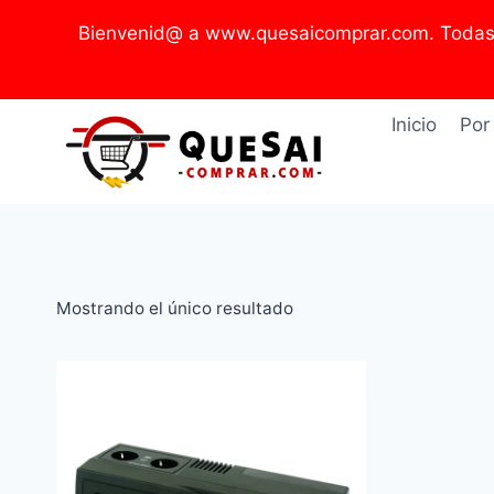
Saltar
Bienvenid@ a www.quesaicomprar.com. Todas l
al
contenido
Inicio
Por
Mostrando el único resultado