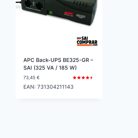
APC Back-UPS BE325-GR –
SAI (325 VA / 185 W)
73,45
€
Valorado
EAN:
731304211143
con
4.40
de 5