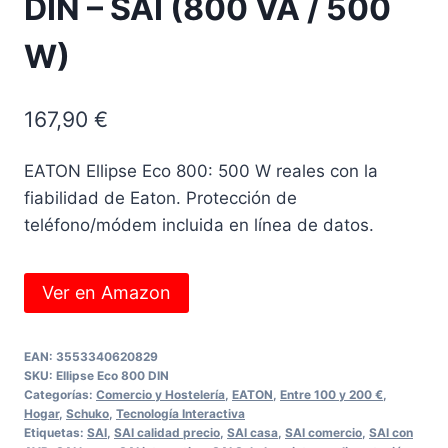
DIN – SAI (800 VA / 500
W)
167,90
€
EATON Ellipse Eco 800: 500 W reales con la
fiabilidad de Eaton. Protección de
teléfono/módem incluida en línea de datos.
Ver en Amazon
EAN:
3553340620829
SKU:
Ellipse Eco 800 DIN
Categorías:
Comercio y Hostelería
,
EATON
,
Entre 100 y 200 €
,
Hogar
,
Schuko
,
Tecnología Interactiva
Etiquetas:
SAI
,
SAI calidad precio
,
SAI casa
,
SAI comercio
,
SAI con