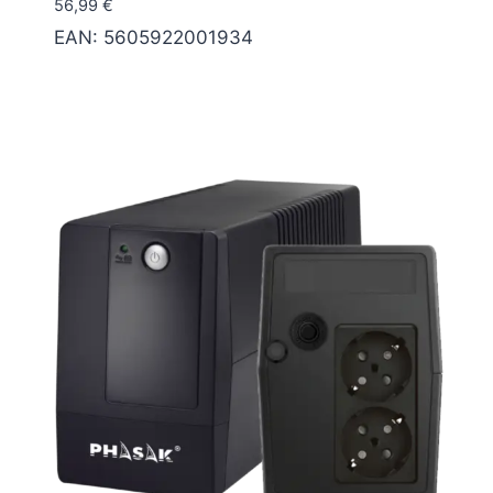
56,99
€
EAN:
5605922001934