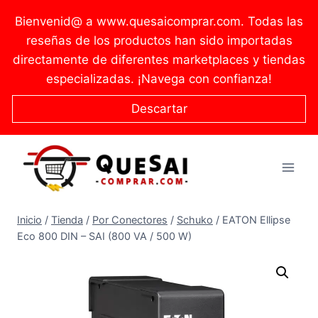
Saltar
Bienvenid@ a www.quesaicomprar.com. Todas las
al
reseñas de los productos han sido importadas
contenido
directamente de diferentes marketplaces y tiendas
especializadas. ¡Navega con confianza!
Descartar
Inicio
/
Tienda
/
Por Conectores
/
Schuko
/
EATON Ellipse
Eco 800 DIN – SAI (800 VA / 500 W)