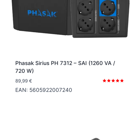
Phasak Sirius PH 7312 – SAI (1260 VA /
720 W)
89,99
€
Valorado
EAN:
5605922007240
con
4.67
de 5