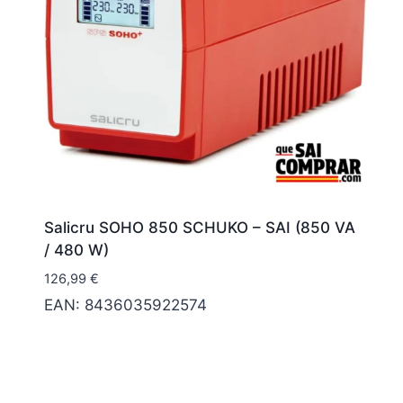
Salicru SOHO 850 SCHUKO – SAI (850 VA
/ 480 W)
126,99
€
EAN:
8436035922574