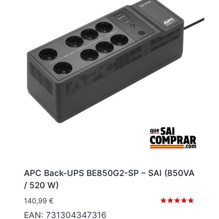
APC Back-UPS BE850G2-SP – SAI (850VA
/ 520 W)
140,99
€
Valorado
EAN:
731304347316
con