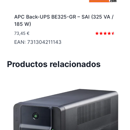
APC Back-UPS BE325-GR – SAI (325 VA /
185 W)
73,45
€
Valorado
EAN:
731304211143
con
4.40
de 5
Productos relacionados