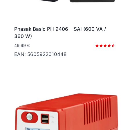
Phasak Basic PH 9406 – SAI (600 VA /
360 W)
49,99
€
Valorado
EAN:
5605922010448
con
4.43
de 5