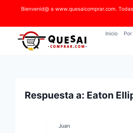
Saltar
Bienvenid@ a www.quesaicomprar.com. Todas l
al
contenido
Inicio
Por
Respuesta a: Eaton Ell
Juan