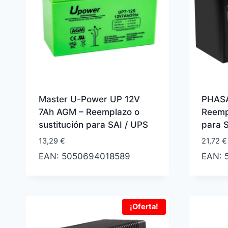
Master U-Power UP 12V
PHASA
7Ah AGM – Reemplazo o
Reempl
sustitución para SAI / UPS
para 
13,29
€
21,72
€
EAN:
5050694018589
EAN:
¡Oferta!