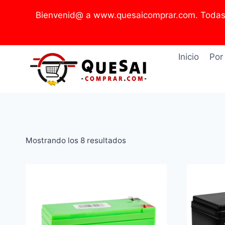
Saltar
Bienvenid@ a www.quesaicomprar.com. Todas l
al
contenido
Inicio
Por
Ordenado
Mostrando los 8 resultados
por
precio:
bajo
a
alto