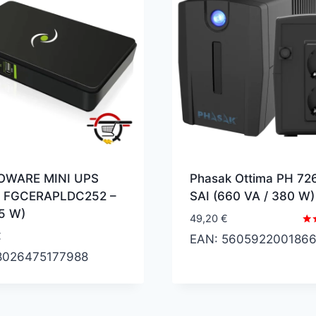
OWARE MINI UPS
Phasak Ottima PH 72
 ‎FGCERAPLDC252 –
SAI (660 VA / 380 W)
25 W)
49,20
€
Val
€
EAN:
560592200186
con
4.6
8026475177988
de 