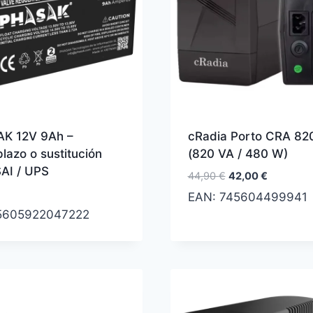
K 12V 9Ah –
cRadia Porto CRA 820
azo o sustitución
(820 VA / 480 W)
SAI / UPS
El
El
44,90
€
42,00
€
precio
precio
EAN:
745604499941
original
actual
5605922047222
era:
es:
44,90 €.
42,00 €.