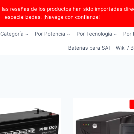
as reseñas de los productos han sido importadas direc
especializadas. ¡Navega con confianza!
 Categoría
Por Potencia
Por Tecnología
Por 
Baterias para SAI
Wiki / 