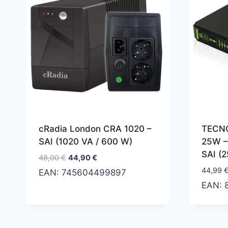
cRadia London CRA 1020 –
TECN
SAI (1020 VA / 600 W)
25W –
SAI (
El
El
48,00
€
44,90
€
precio
precio
44,99
EAN:
745604499897
original
actual
EAN:
era:
es:
48,00 €.
44,90 €.