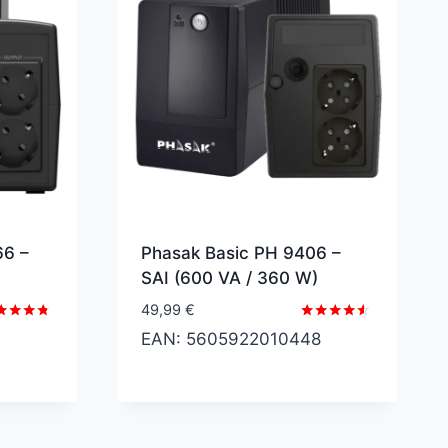
66 –
Phasak Basic PH 9406 –
SAI (600 VA / 360 W)
49,99
€
orado
Valorado
6
EAN:
5605922010448
con
7
4.43
5
de 5