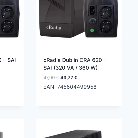
 – SAI
cRadia Dublin CRA 620 –
SAI (320 VA / 360 W)
El
El
47,00
€
43,77
€
precio
precio
EAN:
745604499958
original
actual
era:
es:
47,00 €.
43,77 €.