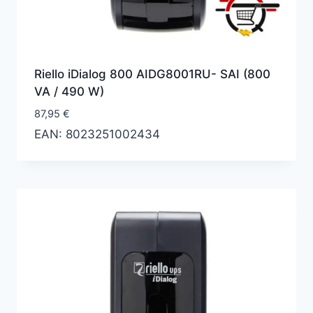
Riello iDialog 800 AIDG8001RU- SAI (800
VA / 490 W)
87,95
€
EAN:
8023251002434