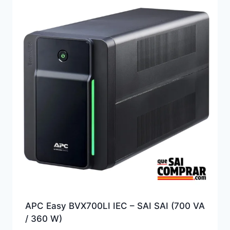
alto
APC Easy BVX700LI IEC – SAI SAI (700 VA
/ 360 W)