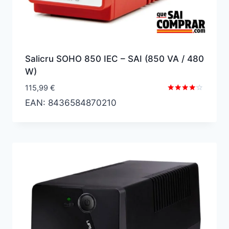
Salicru SOHO 850 IEC – SAI (850 VA / 480
W)
115,99
€
Valorado
EAN:
8436584870210
con
4.00
de 5