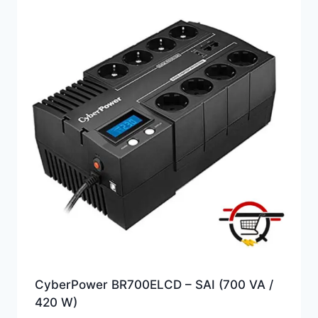
alto
CyberPower BR700ELCD – SAI (700 VA /
420 W)