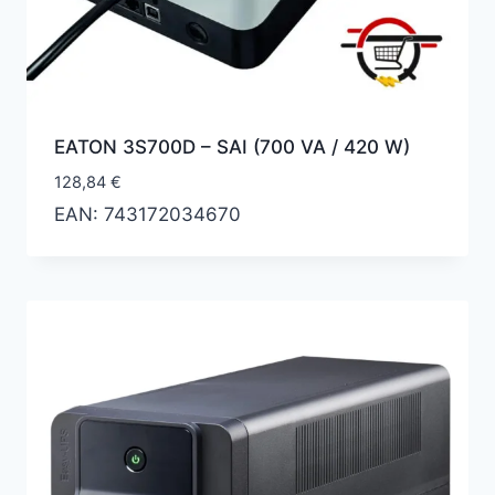
EATON 3S700D – SAI (700 VA / 420 W)
128,84
€
EAN:
743172034670