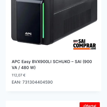
APC Easy BVX900LI SCHUKO – SAI (900
VA / 480 W)
112,07
€
EAN:
731304404590
¡Oferta!