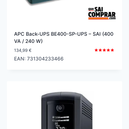
APC Back-UPS BE400-SP-UPS – SAI (400
VA / 240 W)
134,99
€
Valorado
EAN:
731304233466
con
4.67
de 5