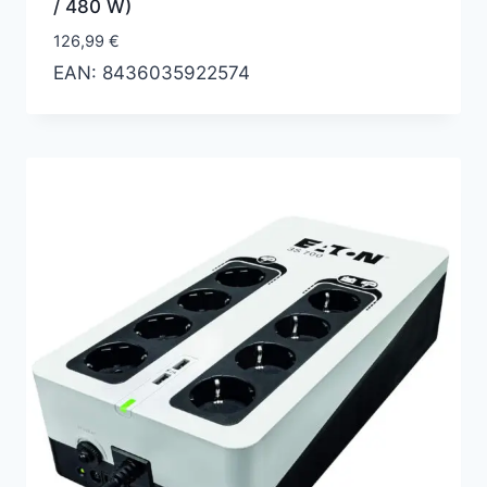
/ 480 W)
126,99
€
EAN:
8436035922574