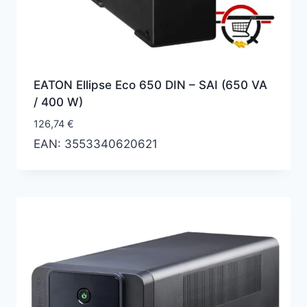
EATON Ellipse Eco 650 DIN – SAI (650 VA
/ 400 W)
126,74
€
EAN:
3553340620621