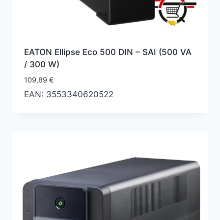
EATON Ellipse Eco 500 DIN – SAI (500 VA
/ 300 W)
109,89
€
EAN:
3553340620522