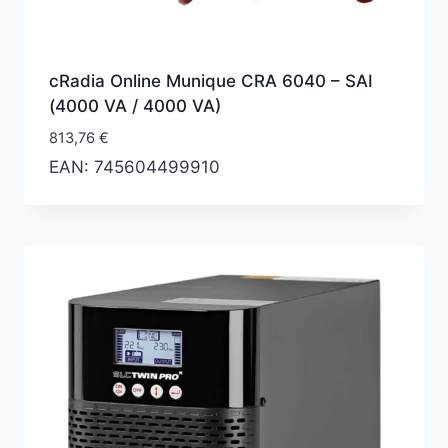
cRadia Online Munique CRA 6040 – SAI
(4000 VA / 4000 VA)
813,76
€
EAN:
745604499910