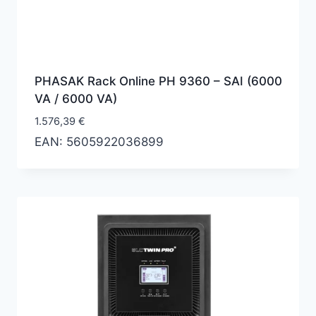
PHASAK Rack Online PH 9360 – SAI (6000
VA / 6000 VA)
1.576,39
€
EAN:
5605922036899