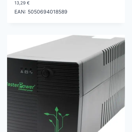
13,29
€
EAN:
5050694018589