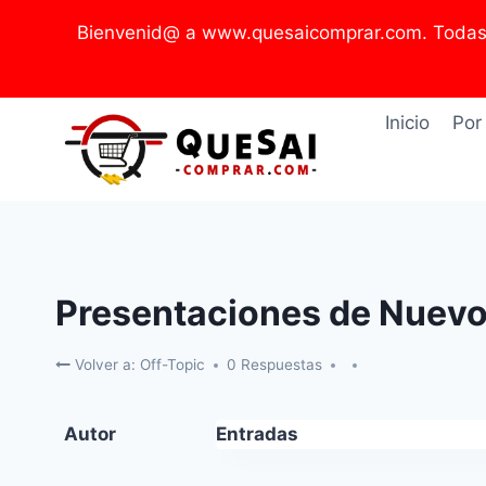
Saltar
Bienvenid@ a www.quesaicomprar.com. Todas l
al
contenido
Inicio
Por
Presentaciones de Nuev
Volver a: Off-Topic
0 Respuestas
Autor
Entradas