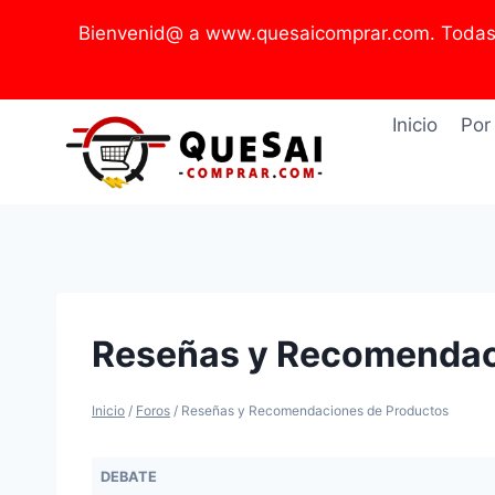
Saltar
Bienvenid@ a www.quesaicomprar.com. Todas l
al
contenido
Inicio
Por
Reseñas y Recomendac
Inicio
/
Foros
/
Reseñas y Recomendaciones de Productos
DEBATE