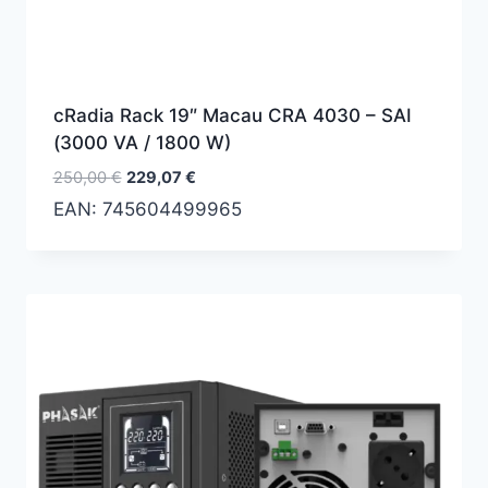
cRadia Rack 19″ Macau CRA 4030 – SAI
(3000 VA / 1800 W)
El
El
250,00
€
229,07
€
precio
precio
EAN:
745604499965
original
actual
era:
es:
250,00 €.
229,07 €.