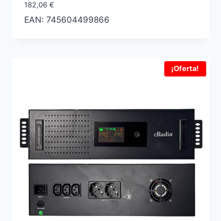
182,06
€
EAN:
745604499866
¡Oferta!